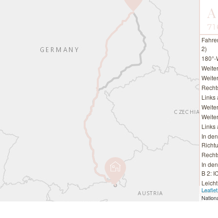
A
71
Fahre
2)
180°-
Weiter
Weiter
Recht
Links
Weite
Weiter
Links
In de
Richtu
Recht
In den
B 2: I
Leicht
Leaflet
Weiter
Nation
Weite
Links