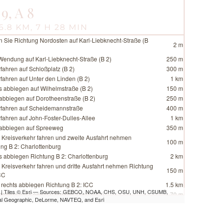
 9, A 8
6.8 KM, 7 H 28 MIN
n Sie Richtung Nordosten auf Karl-Liebknecht-Straße (B
2 m
Wendung auf Karl-Liebknecht-Straße (B 2)
250 m
fahren auf Schloßplatz (B 2)
300 m
fahren auf Unter den Linden (B 2)
1 km
s abbiegen auf Wilhelmstraße (B 2)
150 m
 abbiegen auf Dorotheenstraße (B 2)
250 m
rfahren auf Scheidemannstraße
400 m
fahren auf John-Foster-Dulles-Allee
1 km
 abbiegen auf Spreeweg
350 m
n Kreisverkehr fahren und zweite Ausfahrt nehmen
100 m
ng B 2: Charlottenburg
s abbiegen Richtung B 2: Charlottenburg
2 km
 Kreisverkehr fahren und dritte Ausfahrt nehmen Richtung
150 m
CC
 rechts abbiegen Richtung B 2: ICC
1.5 km
| Tiles © Esri — Sources: GEBCO, NOAA, CHS, OSU, UNH, CSUMB,
fahren auf Sophie-Charlotte-Platz (B 2)
70 m
al Geographic, DeLorme, NAVTEQ, and Esri
rfahren auf Kaiserdamm (B 2)
1 km
 abbiegen auf Messedamm
80 m