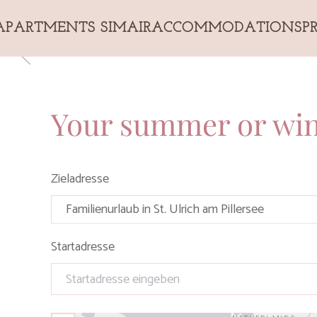
APARTMENTS SIMAIR
ACCOMMODATIONS
P
Skip to main content
Your summer or winte
Zieladresse
Startadresse